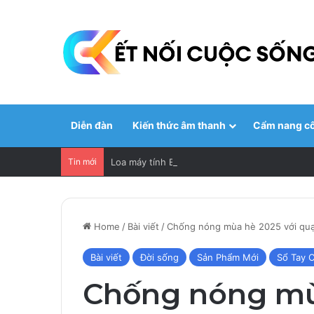
Diễn đàn
Kiến thức âm thanh
Cẩm nang c
Tin mới
Loa máy tính Edifier: Lựa chọn số 1 cho giải t
Home
/
Bài viết
/
Chống nóng mùa hè 2025 với quạ
Bài viết
Đời sống
Sản Phẩm Mới
Sổ Tay 
Chống nóng mù