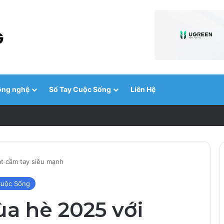
ông nghệ
Sổ Tay Cuộc Sống
Liên Hệ
rí năm 2025
t cầm tay siêu mạnh
Cuộc Sống
a hè 2025 với