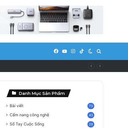
Facebook
YouTube
Instagram
TikTok
Switch skin
Search for
Danh Mục Sản Phẩm
Bài viết
70
Cẩm nang công nghệ
43
Sổ Tay Cuộc Sống
29