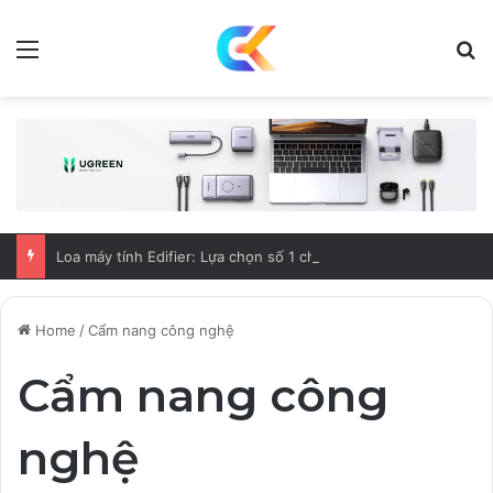
Menu
S
Loa máy tính Edifier: Lựa chọn số 1 cho giải trí năm 2025
Home
/
Cẩm nang công nghệ
Cẩm nang công
nghệ