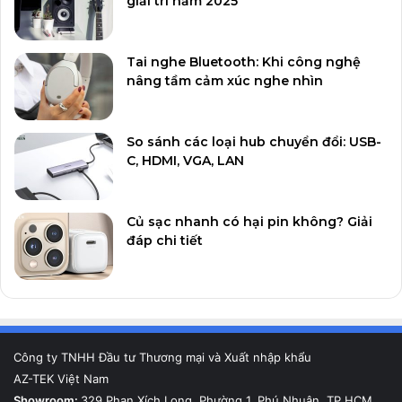
giải trí năm 2025
Tai nghe Bluetooth: Khi công nghệ
nâng tầm cảm xúc nghe nhìn
So sánh các loại hub chuyển đổi: USB-
C, HDMI, VGA, LAN
Củ sạc nhanh có hại pin không? Giải
đáp chi tiết
Công ty TNHH Đầu tư Thương mại và Xuất nhập khẩu
AZ-TEK Việt Nam
Showroom:
329 Phan Xích Long, Phường 1, Phú Nhuận, TP.HCM